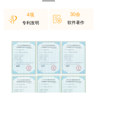
30余
4项
项
软件著作
专利发明
高新企业
荣获上海
认证
科技技术创新奖、企业优秀
荣获CCFA年度